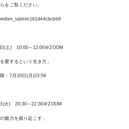
ちらをご覧ください。
.com/ten_lab/n/n161d44cbcbb9
日(土)
10:00
～
12:00
＠
ZOOM
ちを愛するという生き方」
期限：
7
月
20
日(月)
23:59
日(火)
20:30
～
22:30
＠
ZOOM
ちの魅力を掘り起こす」