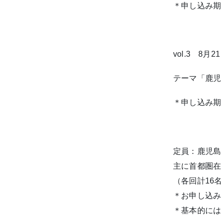
＊申し込み
vol.3
8
月
21
テーマ「鹿
＊申し込み
定員：鹿児
主に首都圏
（各回計16
＊お申し込
＊基本的に