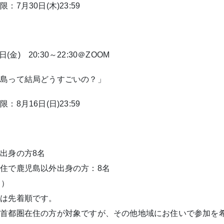
期限：
7
月
30
日(木)
23:59
日(金)
20:30
～
22:30
＠
ZOOM
児島って結局どうすごいの？」
期限：
8
月
16
日(日)
23:59
島出身の方
8
名
在住で鹿児島以外出身の方：
8
名
名）
みは先着順です。
は首都圏在住の方が対象ですが、その他地域にお住いで参加を