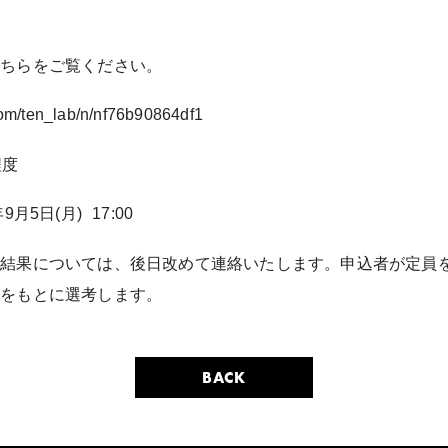
こちらをご覧ください。
.com/ten_lab/n/nf76b90864df1
程度
9月5日(月) 17:00
の結果については、後日改めて連絡いたします。申込者が定員
容をもとに選考します。
BACK